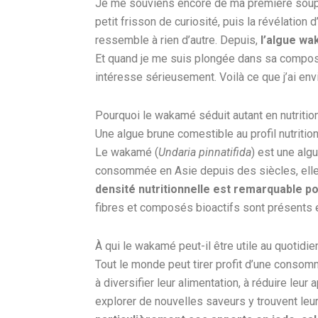
Je me souviens encore de ma première soupe
petit frisson de curiosité, puis la révélation
ressemble à rien d’autre. Depuis,
l’algue wa
Et quand je me suis plongée dans sa compositi
intéresse sérieusement. Voilà ce que j’ai env
Pourquoi le wakamé séduit autant en nutritio
Une algue brune comestible au profil nutriti
Le wakamé (
Undaria pinnatifida
) est une alg
consommée en Asie depuis des siècles, elle
densité nutritionnelle est remarquable po
fibres et composés bioactifs sont présents 
À qui le wakamé peut-il être utile au quotidie
Tout le monde peut tirer profit d’une conso
à diversifier leur alimentation, à réduire le
explorer de nouvelles saveurs y trouvent le