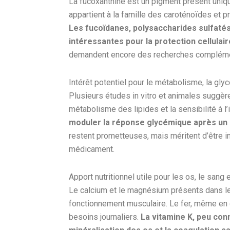
La fucoxanthine est un pigment présent uni
appartient à la famille des caroténoïdes et 
Les fucoïdanes, polysaccharides sulfaté
intéressantes pour la protection cellulair
demandent encore des recherches complément
Intérêt potentiel pour le métabolisme, la gly
Plusieurs études in vitro et animales suggère
métabolisme des lipides et la sensibilité à l’
moduler la réponse glycémique après un
restent prometteuses, mais méritent d’être i
médicament.
Apport nutritionnel utile pour les os, le sang e
Le calcium et le magnésium présents dans le 
fonctionnement musculaire. Le fer, même en q
besoins journaliers.
La vitamine K, peu conn