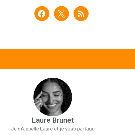
F
R
a
s
c
s
e
b
o
o
k
Laure Brunet
Je m'appelle Laure et je vous partage