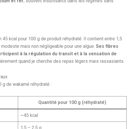
cium et fer
, souvent insuffisants dans les régimes sans
45 kcal pour 100 g de produit réhydraté. Il contient entre 1,5
te modeste mais non négligeable pour une algue.
Ses fibres
rticipent à la régulation du transit et à la sensation de
lièrement quand je cherche des repas légers mais rassasiants.
raux
0 g de wakamé réhydraté :
Quantité pour 100 g (réhydraté)
~45 kcal
1,5 – 2,5 g