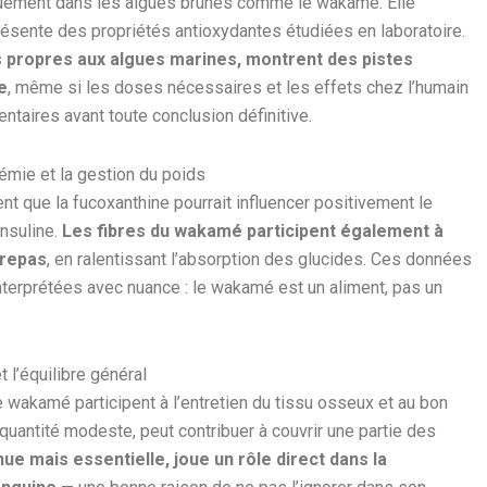
quement dans les algues brunes comme le wakamé. Elle
présente des propriétés antioxydantes étudiées en laboratoire.
s propres aux algues marines, montrent des pistes
e
, même si les doses nécessaires et les effets chez l’humain
aires avant toute conclusion définitive.
cémie et la gestion du poids
nt que la fucoxanthine pourrait influencer positivement le
insuline.
Les fibres du wakamé participent également à
 repas
, en ralentissant l’absorption des glucides. Ces données
nterprétées avec nuance : le wakamé est un aliment, pas un
t l’équilibre général
wakamé participent à l’entretien du tissu osseux et au bon
uantité modeste, peut contribuer à couvrir une partie des
ue mais essentielle, joue un rôle direct dans la