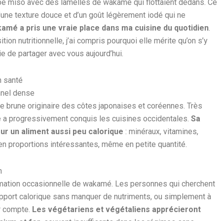
 miso avec des lamelles de wakamé qui flottaient dedans. Ce
 d’une texture douce et d’un goût légèrement iodé qui ne
kamé a pris une vraie place dans ma cuisine du quotidien
.
on nutritionnelle, j’ai compris pourquoi elle mérite qu’on s’y
ie de partager avec vous aujourd’hui.
n santé
onnel dense
ue brune originaire des côtes japonaises et coréennes. Très
 a progressivement conquis les cuisines occidentales.
Sa
ur un aliment aussi peu calorique
: minéraux, vitamines,
en proportions intéressantes, même en petite quantité.
n
mmation occasionnelle de wakamé. Les personnes qui cherchent
ur apport calorique sans manquer de nutriments, ou simplement à
ur compte.
Les végétariens et végétaliens apprécieront