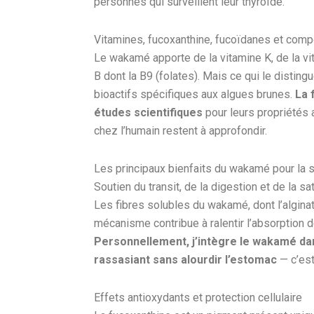
personnes qui surveillent leur thyroïde.
Vitamines, fucoxanthine, fucoïdanes et com
Le wakamé apporte de la vitamine K, de la vi
B dont la B9 (folates). Mais ce qui le disti
bioactifs spécifiques aux algues brunes.
La 
études scientifiques
pour leurs propriétés 
chez l’humain restent à approfondir.
Les principaux bienfaits du wakamé pour la 
Soutien du transit, de la digestion et de la sa
Les fibres solubles du wakamé, dont l’alginat
mécanisme contribue à ralentir l’absorption de
Personnellement, j’intègre le wakamé da
rassasiant sans alourdir l’estomac
— c’est
Effets antioxydants et protection cellulaire