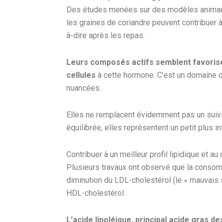
Des études menées sur des modèles animaux
les graines de coriandre peuvent contribuer à
à-dire après les repas.
Leurs composés actifs semblent favoriser 
cellules
à cette hormone. C’est un domaine d
nuancées.
Elles ne remplacent évidemment pas un suivi
équilibrée, elles représentent un petit plus i
Contribuer à un meilleur profil lipidique et au
Plusieurs travaux ont observé que la consomm
diminution du LDL-cholestérol (le « mauvais »
HDL-cholestérol.
L’acide linoléique, principal acide gras 