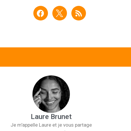
F
R
a
s
c
s
e
b
o
o
k
Laure Brunet
Je m'appelle Laure et je vous partage