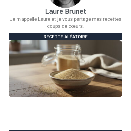
Laure Brunet
Je m'appelle Laure et je vous partage mes recettes
coups de cœurs.
RECETTE ALÉATOIRE
B
d
l
:
c
g
a
e
e
p
s
1
2