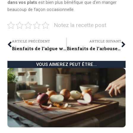
dans vos plats
est bien plus bénéfique que d’en manger
beaucoup de façon occasionnelle.
Notez la recette post
Prev
Ne
ARTICLE PRÉCÉDENT
ARTICLE SUIVANT
Bienfaits de l’algue wakamé : vertus, usages, précautions et conseils pour bien la consommer
Bienfaits de l’arbouse : vertus, nutrition et précautions à connaître
VOUS AIMEREZ PEUT ÊTRE...