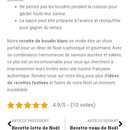
Ne percez pas les boudins pendant la cuisson pour
garder toute leur saveur.
La sauce peut être préparée à l’avance et réchauffée
pour gagner du temps.
Notre
recette de boudin blanc
se révèle être un choix
parfait pour un dîner de Noël sophistiqué et gourmand. Avec
sa combinaison harmonieuse de saveurs sucrées et salées,
ce plat est un incontournable pour ceux qui cherchent à
impressionner leurs invités avec une cuisine française
authentique. Rendez-vous sur notre blog pour plus d’
idées
de recettes festives
et faites de votre Noël un moment
inoubliable.
4.9/5 - (10 votes)
Prev
Ne
ARTICLE PRÉCÉDENT
ARTICLE SUIVANT
Recette lotte de Noël
Recette veau de Noël