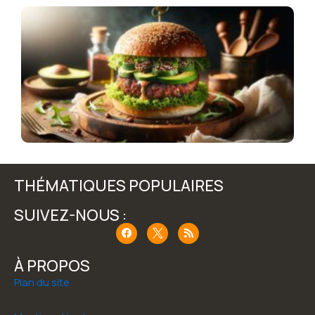
R
b
m
o
1
2
THÉMATIQUES POPULAIRES
SUIVEZ-NOUS :
F
R
a
s
c
s
e
À PROPOS
b
o
Plan du site
o
k