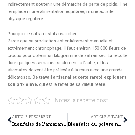
indirectement soutenir une démarche de perte de poids. Il ne
remplace ni une alimentation équilibrée, ni une activité
physique régulière.
Pourquoi le safran est-il aussi cher
Parce que sa production est entièrement manuelle et
extrêmement chronophage. Il faut environ 150 000 fleurs de
crocus pour obtenir un kilogramme de safran sec. La récolte
dure quelques semaines seulement, à l’aube, et les
stigmates doivent être prélevés à la main avec une grande
délicatesse.
Ce travail artisanal et cette rareté expliquent
son prix élevé
, qui est le reflet de sa valeur réelle.
Notez la recette post
Prev
Ne
ARTICLE PRÉCÉDENT
ARTICLE SUIVANT
Bienfaits de l’amarante : pourquoi cette graine ancienne est excellente pour la santé
Bienfaits du poivre noir : vertus, propriétés et effets sur la santé