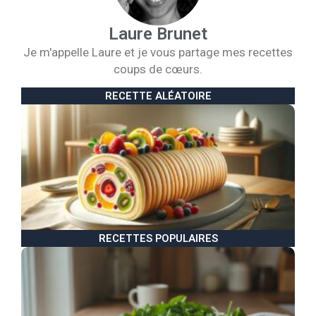
Laure Brunet
Je m'appelle Laure et je vous partage mes recettes
coups de cœurs.
RECETTE ALÉATOIRE
R
b
d
a
f
1
d
2
RECETTES POPULAIRES
B
d
l
p