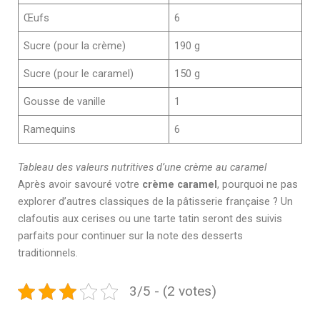
Œufs
6
Sucre (pour la crème)
190 g
Sucre (pour le caramel)
150 g
Gousse de vanille
1
Ramequins
6
Tableau des valeurs nutritives d’une crème au caramel
Après avoir savouré votre
crème caramel
, pourquoi ne pas
explorer d’autres classiques de la pâtisserie française ? Un
clafoutis aux cerises ou une tarte tatin seront des suivis
parfaits pour continuer sur la note des desserts
traditionnels.
3/5 - (2 votes)
Prev
Ne