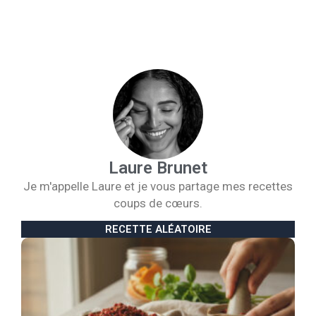
Laure Brunet
Je m'appelle Laure et je vous partage mes recettes
coups de cœurs.
RECETTE ALÉATOIRE
B
l
S
v
u