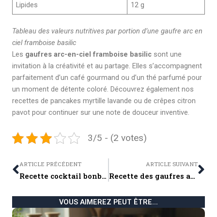
Lipides
12 g
Tableau des valeurs nutritives par portion d’une gaufre arc en
ciel framboise basilic
Les
gaufres arc-en-ciel framboise basilic
sont une
invitation à la créativité et au partage. Elles s’accompagnent
parfaitement d’un café gourmand ou d’un thé parfumé pour
un moment de détente coloré. Découvrez également nos
recettes de pancakes myrtille lavande ou de crêpes citron
pavot pour continuer sur une note de douceur inventive.
3/5 - (2 votes)
Prev
Ne
ARTICLE PRÉCÉDENT
ARTICLE SUIVANT
Recette cocktail bonbon candy cane spritzer
Recette des gaufres au chocolat blanc framboises et basilic
VOUS AIMEREZ PEUT ÊTRE...