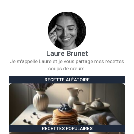
Laure Brunet
Je m'appelle Laure et je vous partage mes recettes
coups de cœurs.
RECETTE ALÉATOIRE
R
p
m
l
6 
2
RECETTES POPULAIRES