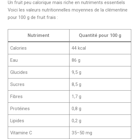
Un fruit peu calorique mais riche en nutriments essentiels
Voici les valeurs nutritionnelles moyennes de la clémentine
pour 100 g de fruit frais :
Nutriment
Quantité pour 100 g
Calories
44 kcal
Eau
86 g
Glucides
9,5 g
Sucres
8,5 g
Fibres
1,7 g
Protéines
0,8 g
Lipides
0,2 g
Vitamine C
35–50 mg