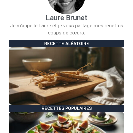
Laure Brunet
Je m'appelle Laure et je vous partage mes recettes
coups de cœurs.
RECETTE ALÉATOIRE
B
l
v
u
p
à
2
RECETTES POPULAIRES
R
d
t