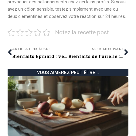
provoquer des ballonnements chez certains profils. Si vous
avez un côlon sensible, testez simplement avec une ou
deux clémentines et observez votre réaction sur 24 heures.
Notez la recette post
Prev
Ne
ARTICLE PRÉCÉDENT
ARTICLE SUIVANT
Bienfaits Épinard : vertus santé, nutriments, dangers et conseils pour en profiter au maximum
Bienfaits de l’airelle : vertus santé, propriétés et conseils pour en profiter pleinement
VOUS AIMEREZ PEUT ÊTRE...